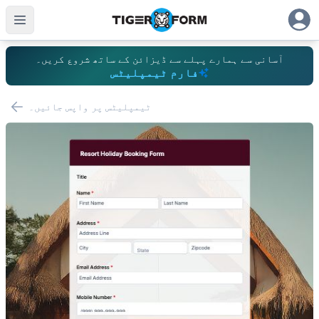
آسانی سے ہمارے پہلے سے ڈیزائن کے ساتھ شروع کریں۔
فارم ٹیمپلیٹس
ٹیمپلیٹس پر واپس جائیں۔