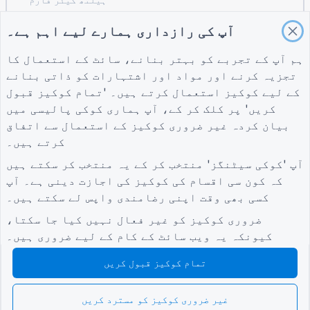
ریسٹورنٹ آرڈرنگ سسٹم فارم
آپ کی رازداری ہمارے لیے اہم ہے۔
تعمیر کے لیے پروجیکٹ کی تشخیص کا فارم
لاجسٹکس کے لیے سپلائر کی تشخیص کا فارم
ہم آپ کے تجربے کو بہتر بنانے، سائٹ کے استعمال کا
تجزیہ کرنے اور مواد اور اشتہارات کو ذاتی بنانے
یوٹیلٹیز کے لیے سروس کی درخواست کا فارم
کے لیے کوکیز استعمال کرتے ہیں۔ 'تمام کوکیز قبول
کسٹمر مصروفیت کا فارم
کریں' پر کلک کر کے، آپ ہماری
کوکی پالیسی
میں
بیان کردہ غیر ضروری کوکیز کے استعمال سے اتفاق
کرتے ہیں۔
شرائط
کمپنی
گائیڈز
آپ 'کوکی سیٹنگز' منتخب کر کے یہ منتخب کر سکتے ہیں
شرائط
ہمارے بارے میں
امدادی مرکز
کہ کون سی اقسام کی کوکیز کی اجازت دینی ہے۔ آپ
رازداری کی پالیسی
ہم سے رابطہ کریں۔
بلاگ
کسی بھی وقت اپنی رضامندی واپس لے سکتے ہیں۔
کوکی سیٹنگز
TIGER FORM گائیڈ
کمیونٹی میں شامل ہوں۔
ضروری کوکیز کو غیر فعال نہیں کیا جا سکتا،
کیونکہ یہ ویب سائٹ کے کام کے لیے ضروری ہیں۔
تمام کوکیز قبول کریں
غیر ضروری کوکیز کو مسترد کریں
© 2026 QR Form Generator. All rights reserved.