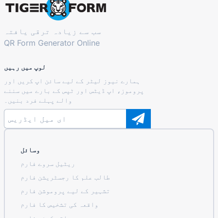
سب سے زیادہ ترقی یافتہ
QR Form Generator Online
لوپ میں رہیں
ہمارے نیوز لیٹر کے لیے سائن اپ کریں اور
پروموز، اپ ڈیٹس اور ٹپس کے بارے میں سننے
والے پہلے فرد بنیں۔
وسائل
ریٹیل سروے فارم
طالب علم کا رجسٹریشن فارم
تشہیر کے لیے پروموشن فارم
واقعہ کی تشخیص کا فارم
ہیلتھ کیئر فارم