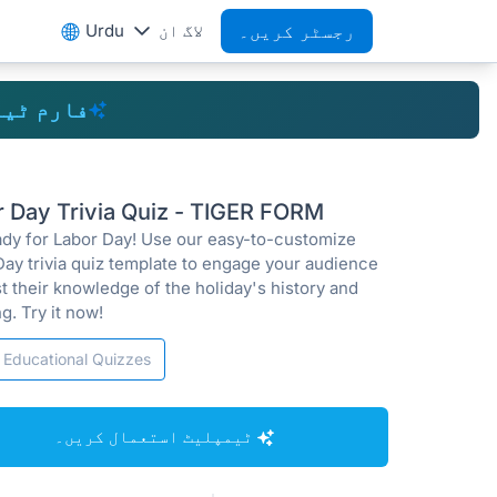
رجسٹر کریں۔
لاگ ان
Urdu
فارم ٹی
r Day Trivia Quiz - TIGER FORM
ady for Labor Day! Use our easy-to-customize
Day trivia quiz template to engage your audience
t their knowledge of the holiday's history and
g. Try it now!
Educational Quizzes
ٹیمپلیٹ استعمال کریں۔