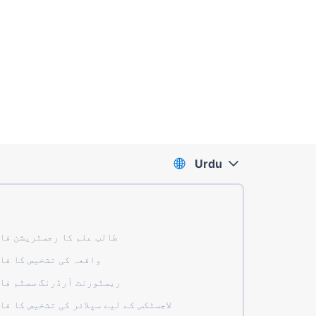
Urdu
طالب علم کا رجسٹریشن فا
واقعہ کی تشخیص کا فا
ریسٹورنٹ آرڈرنگ سسٹم فا
لاجسٹکس کے لیے سپلائر کی تشخیص کا فا