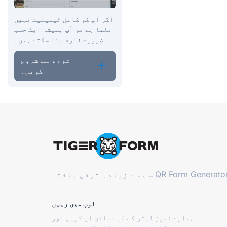
اگر آپ کو کامل ٹیمپلیٹ نہیں
ملتا ہے تو آپ ہمیشہ ایک حسب
ضرورت فارم بنا سکتے ہیں۔
شروع سے شروع
کریں۔
QR Form Generator
سب سے زیادہ ترقی یافتہ
لوپ میں رہیں
ہمارے نیوز لیٹر کے لیے سائن اپ کریں اور