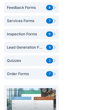
Feedback Forms
8
Services Forms
7
Inspection Forms
9
Lead Generation Forms
5
Quizzes
2
Order Forms
7