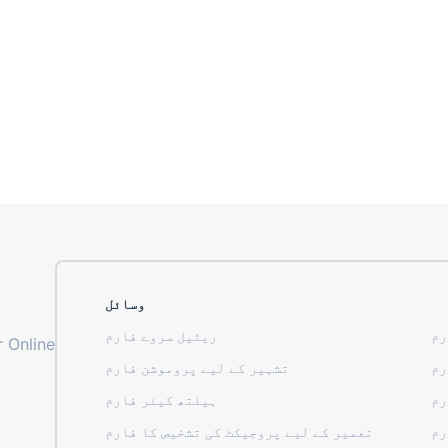
وسائل
رم
ریٹیل سروے فارم
 Online
رم
تشہیر کے لیے پروموشن فارم
رم
ہیلتھ کیئر فارم
رم
تعمیر کے لیے پروجیکٹ کی تشخیص کا فارم