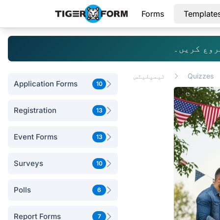
Forms
Template
روع کریں۔
Quizzes
ٹیمپلیٹس
Application Forms
10
Registration
13
Event Forms
13
Surveys
10
Polls
6
Report Forms
7