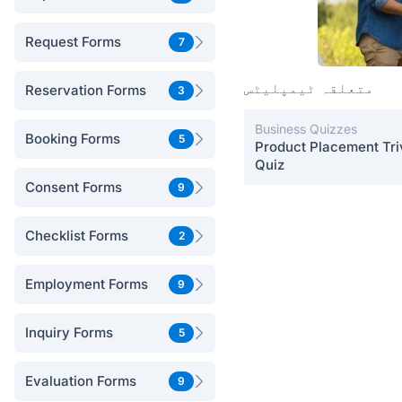
Request Forms
7
متعلقہ ٹیمپلیٹس
Reservation Forms
3
Business Quizzes
Booking Forms
5
Product Placement Tri
Quiz
Consent Forms
9
Checklist Forms
2
Employment Forms
9
Inquiry Forms
5
Evaluation Forms
9