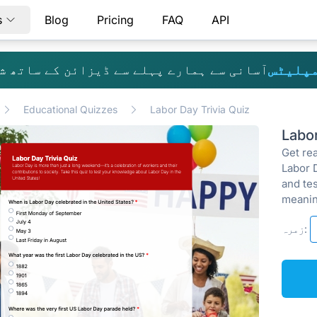
s
Blog
Pricing
FAQ
API
مپلیٹس
آسانی سے ہمارے پہلے سے ڈیزائن کے ساتھ ش
Educational Quizzes
Labor Day Trivia Quiz
Labo
Get re
Labor 
and tes
meanin
زمرہ: