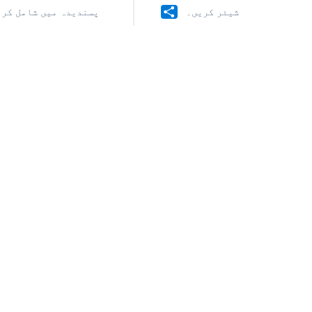
شیئر کریں۔
پسندیدہ میں شامل کری