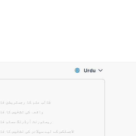
Urdu
طالب علم کا رجسٹریشن فا
واقعہ کی تشخیص کا فا
ریسٹورنٹ آرڈرنگ سسٹم فا
لاجسٹکس کے لیے سپلائر کی تشخیص کا فا