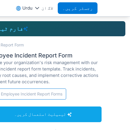
رجسٹر کریں۔
لاگ ان
Urdu
فارم ٹی
 Report Form
oyee Incident Report Form
e your organization's risk management with our
incident report form template. Track incidents,
fy root causes, and implement corrective actions
vent future occurrences.
Employee Incident Report Forms
ٹیمپلیٹ استعمال کریں۔