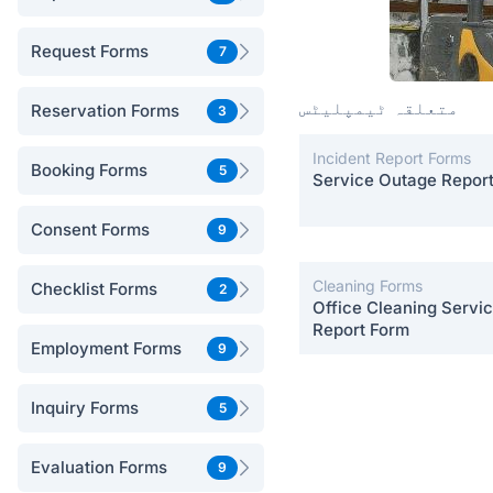
Request Forms
7
متعلقہ ٹیمپلیٹس
Reservation Forms
3
Incident Report Forms
Booking Forms
5
Service Outage Repor
Consent Forms
9
Cleaning Forms
Checklist Forms
2
Office Cleaning Servi
Report Form
Employment Forms
9
Inquiry Forms
5
Evaluation Forms
9