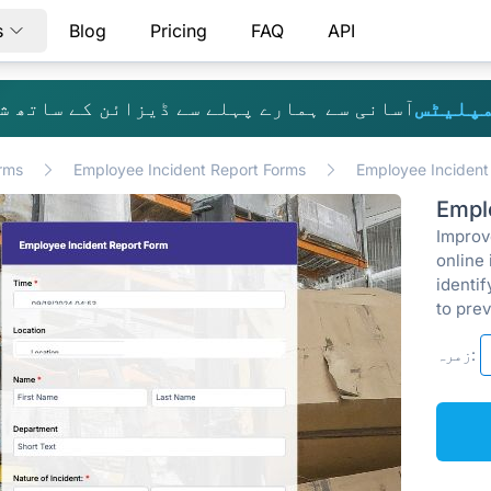
s
Blog
Pricing
FAQ
API
مپلیٹس
آسانی سے ہمارے پہلے سے ڈیزائن کے ساتھ ش
rms
Employee Incident Report Forms
Employee Incident
Empl
Improv
online 
identi
to pre
زمرہ: