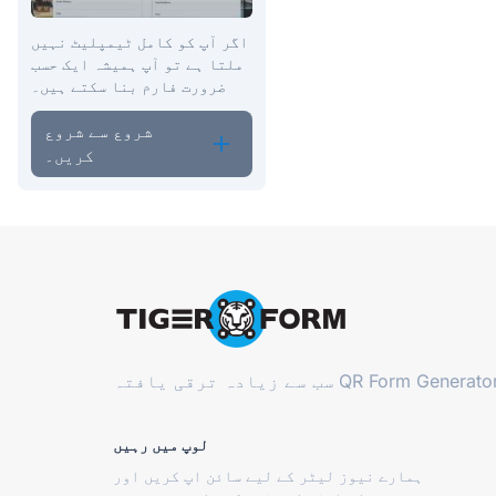
اگر آپ کو کامل ٹیمپلیٹ نہیں
ملتا ہے تو آپ ہمیشہ ایک حسب
ضرورت فارم بنا سکتے ہیں۔
شروع سے شروع
کریں۔
QR Form Generator
سب سے زیادہ ترقی یافتہ
لوپ میں رہیں
ہمارے نیوز لیٹر کے لیے سائن اپ کریں اور