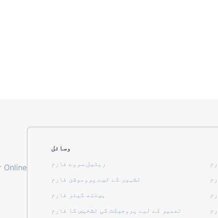
وسائل
رم
ریٹیل سروے فارم
 Online
رم
تشہیر کے لیے پروموشن فارم
رم
ہیلتھ کیئر فارم
رم
تعمیر کے لیے پروجیکٹ کی تشخیص کا فارم