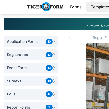
Forms
Template
روع کریں۔
Report Fo
ٹیمپلیٹس
Application Forms
10
Registration
13
Event Forms
13
Surveys
10
Polls
6
Report Forms
7