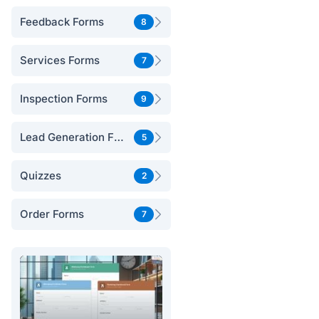
Feedback Forms
8
Services Forms
7
Inspection Forms
9
Lead Generation Forms
5
Quizzes
2
Order Forms
7