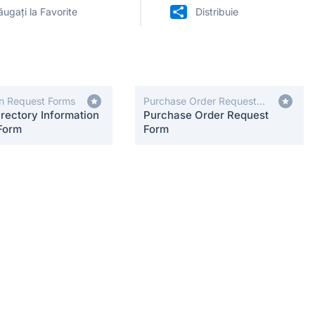
ugați la Favorite
Distribuie
on Request Forms
Purchase Order Request
rectory Information
Forms
Purchase Order Request
Form
Form