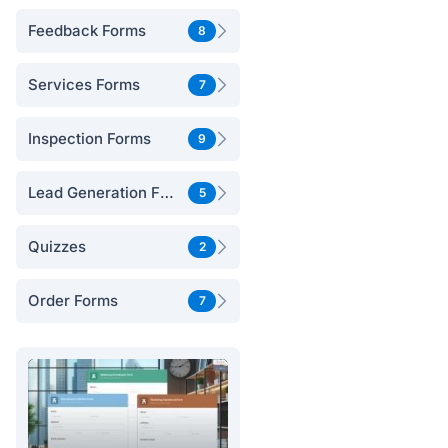
Feedback Forms
8
Services Forms
7
Inspection Forms
9
Lead Generation Forms
5
Quizzes
2
Order Forms
7