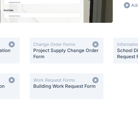
Adă
Change Order Forms
Informati
ation
Project Supply Change Order
School Di
Form
Request 
Work Request Forms
on
Building Work Request Form