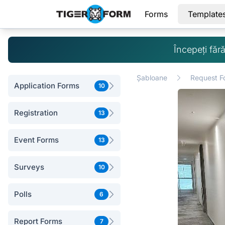
Forms
Template
Începeți făr
Șabloane
Request F
Application Forms
10
Registration
13
Event Forms
13
Surveys
10
Polls
6
Report Forms
7