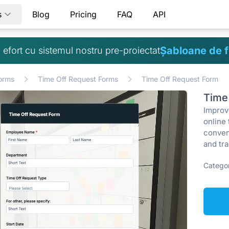
s
Blog
Pricing
FAQ
API
Șabloane de 
ă efort cu sistemul nostru pre-proiectat
orms
Time Off Request Forms
Time Off Request Form
Time
Improv
online 
conven
and tra
Categor