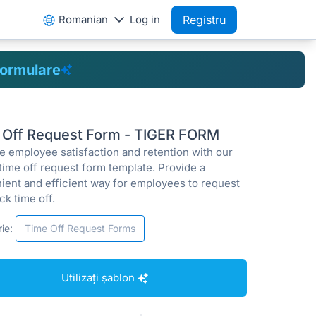
Romanian
Log in
Registru
formulare
 Off Request Form - TIGER FORM
e employee satisfaction and retention with our
time off request form template. Provide a
ient and efficient way for employees to request
ck time off.
ie:
Time Off Request Forms
Utilizați șablon