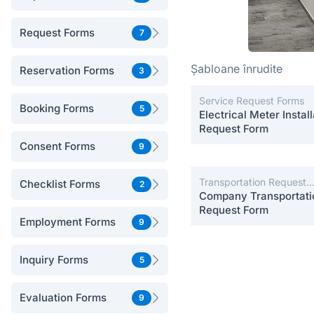
Request Forms
7
Șabloane înrudite
Reservation Forms
3
Service Request Forms
Booking Forms
5
Electrical Meter Install
Request Form
Consent Forms
9
Transportation Request
Checklist Forms
2
Forms
Company Transportati
Request Form
Employment Forms
9
Inquiry Forms
5
Evaluation Forms
9