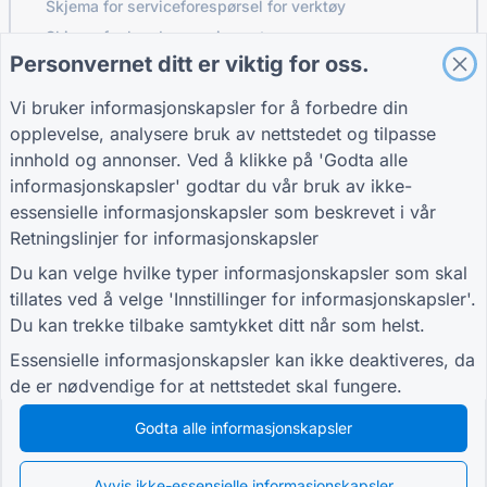
Skjema for serviceforespørsel for verktøy
Skjema for kundeengasjement
Personvernet ditt er viktig for oss.
Vi bruker informasjonskapsler for å forbedre din
GUIDER
FIRMA
VILKÅR
opplevelse, analysere bruk av nettstedet og tilpasse
Brukerstøtte
Om oss
Vilkår
innhold og annonser. Ved å klikke på 'Godta alle
Blogg
Kontakt oss
Personvernpolicy
informasjonskapsler' godtar du vår bruk av ikke-
TIGER FORM
Innstillinger for
essensielle informasjonskapsler som beskrevet i vår
veiledning
informasjonskapsler
Retningslinjer for informasjonskapsler
BLI MED I FELLESSKAPET
Du kan velge hvilke typer informasjonskapsler som skal
tillates ved å velge 'Innstillinger for informasjonskapsler'.
Du kan trekke tilbake samtykket ditt når som helst.
Essensielle informasjonskapsler kan ikke deaktiveres, da
de er nødvendige for at nettstedet skal fungere.
© 2026 QR Form Generator. All rights reserved.
Godta alle informasjonskapsler
Avvis ikke-essensielle informasjonskapsler