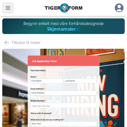
Begynn enkelt med våre forhåndsdesignede
Skjemamaler
Tilbake til maler