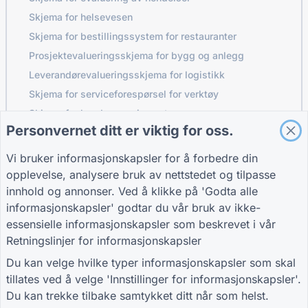
Skjema for helsevesen
Skjema for bestillingssystem for restauranter
Prosjektevalueringsskjema for bygg og anlegg
Leverandørevalueringsskjema for logistikk
Skjema for serviceforespørsel for verktøy
Skjema for kundeengasjement
Personvernet ditt er viktig for oss.
Vi bruker informasjonskapsler for å forbedre din
GUIDER
FIRMA
VILKÅR
opplevelse, analysere bruk av nettstedet og tilpasse
Brukerstøtte
Om oss
Vilkår
innhold og annonser. Ved å klikke på 'Godta alle
Blogg
Kontakt oss
Personvernpolicy
informasjonskapsler' godtar du vår bruk av ikke-
TIGER FORM
Innstillinger for
essensielle informasjonskapsler som beskrevet i vår
veiledning
informasjonskapsler
Retningslinjer for informasjonskapsler
BLI MED I FELLESSKAPET
Du kan velge hvilke typer informasjonskapsler som skal
tillates ved å velge 'Innstillinger for informasjonskapsler'.
Du kan trekke tilbake samtykket ditt når som helst.