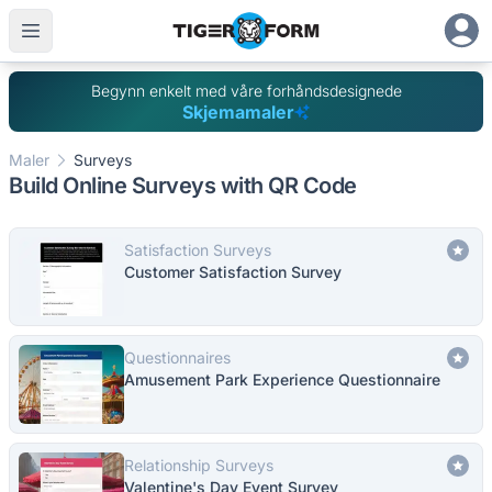
Begynn enkelt med våre forhåndsdesignede
Skjemamaler
Maler
Surveys
Build Online Surveys with QR Code
Satisfaction Surveys
Customer Satisfaction Survey
Questionnaires
Amusement Park Experience Questionnaire
Relationship Surveys
Valentine's Day Event Survey