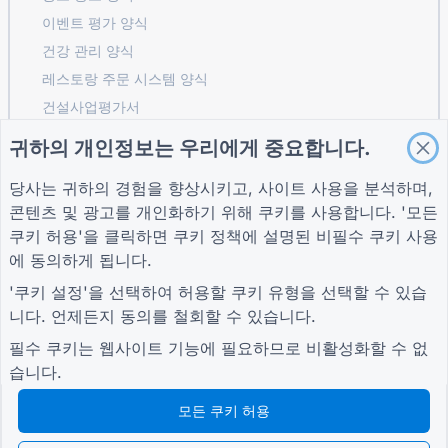
이벤트 평가 양식
건강 관리 양식
레스토랑 주문 시스템 양식
건설사업평가서
물류 공급업체 평가 양식
귀하의 개인정보는 우리에게 중요합니다.
유틸리티 서비스 요청 양식
당사는 귀하의 경험을 향상시키고, 사이트 사용을 분석하며,
고객 참여 양식
콘텐츠 및 광고를 개인화하기 위해 쿠키를 사용합니다. '모든
쿠키 허용'을 클릭하면
쿠키 정책
에 설명된 비필수 쿠키 사용
에 동의하게 됩니다.
가이드
회사
자귀
'쿠키 설정'을 선택하여 허용할 쿠키 유형을 선택할 수 있습
도움말 센터
회사 소개
자귀
니다. 언제든지 동의를 철회할 수 있습니다.
블로그
문의하기
개인 정보 보호 정책
TIGER FORM 가이드
쿠키 설정
필수 쿠키는 웹사이트 기능에 필요하므로 비활성화할 수 없
커뮤니티에 가입하세요
습니다.
모든 쿠키 허용