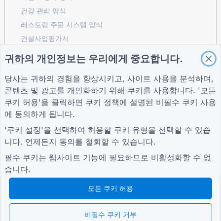
건강 관리 양식
레스토랑 주문 시스템 양식
건설사업평가서
물류 공급업체 평가 양식
귀하의 개인정보는 우리에게 중요합니다.
유틸리티 서비스 요청 양식
당사는 귀하의 경험을 향상시키고, 사이트 사용을 분석하며,
고객 참여 양식
콘텐츠 및 광고를 개인화하기 위해 쿠키를 사용합니다. '모든
쿠키 허용'을 클릭하면
쿠키 정책
에 설명된 비필수 쿠키 사용
에 동의하게 됩니다.
가이드
회사
자귀
'쿠키 설정'을 선택하여 허용할 쿠키 유형을 선택할 수 있습
도움말 센터
회사 소개
자귀
니다. 언제든지 동의를 철회할 수 있습니다.
블로그
문의하기
개인 정보 보호 정책
TIGER FORM 가이드
쿠키 설정
필수 쿠키는 웹사이트 기능에 필요하므로 비활성화할 수 없
커뮤니티에 가입하세요
습니다.
모든 쿠키 허용
비필수 쿠키 거부