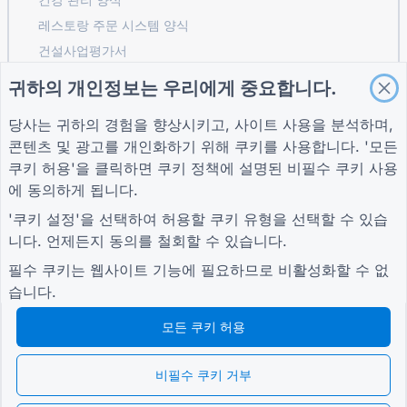
레스토랑 주문 시스템 양식
건설사업평가서
물류 공급업체 평가 양식
귀하의 개인정보는 우리에게 중요합니다.
유틸리티 서비스 요청 양식
당사는 귀하의 경험을 향상시키고, 사이트 사용을 분석하며,
고객 참여 양식
콘텐츠 및 광고를 개인화하기 위해 쿠키를 사용합니다. '모든
쿠키 허용'을 클릭하면
쿠키 정책
에 설명된 비필수 쿠키 사용
에 동의하게 됩니다.
가이드
회사
자귀
'쿠키 설정'을 선택하여 허용할 쿠키 유형을 선택할 수 있습
도움말 센터
회사 소개
자귀
니다. 언제든지 동의를 철회할 수 있습니다.
블로그
문의하기
개인 정보 보호 정책
TIGER FORM 가이드
쿠키 설정
필수 쿠키는 웹사이트 기능에 필요하므로 비활성화할 수 없
커뮤니티에 가입하세요
습니다.
모든 쿠키 허용
비필수 쿠키 거부
© 2026 QR Form Generator. All rights reserved.