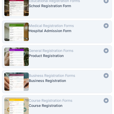
Educational Registration Forms
School Registration Form
Medical Registration Forms
Hospital Admission Form
General Registration Forms
Product Registration
Business Registration Forms
Business Registration
Course Registration Forms
Course Registration