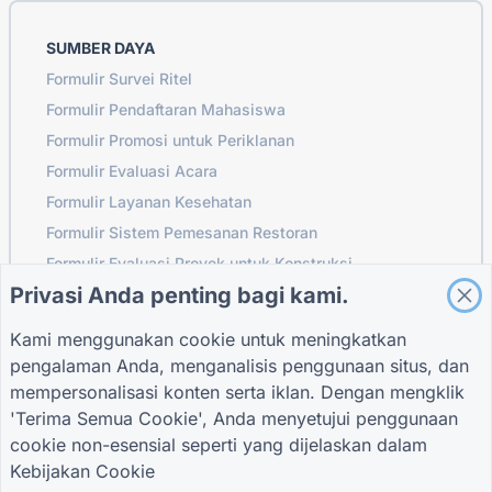
SUMBER DAYA
Formulir Survei Ritel
Formulir Pendaftaran Mahasiswa
Formulir Promosi untuk Periklanan
Formulir Evaluasi Acara
Formulir Layanan Kesehatan
Formulir Sistem Pemesanan Restoran
Formulir Evaluasi Proyek untuk Konstruksi
Privasi Anda penting bagi kami.
Formulir Evaluasi Pemasok untuk Logistik
Formulir Permintaan Layanan untuk Utilitas
Kami menggunakan cookie untuk meningkatkan
Formulir Keterlibatan Pelanggan
pengalaman Anda, menganalisis penggunaan situs, dan
mempersonalisasi konten serta iklan. Dengan mengklik
'Terima Semua Cookie', Anda menyetujui penggunaan
cookie non-esensial seperti yang dijelaskan dalam
PANDUAN
PERUSAHAAN
KETENTUAN
Kebijakan Cookie
Pusat Bantuan
Tentang kami
Ketentuan