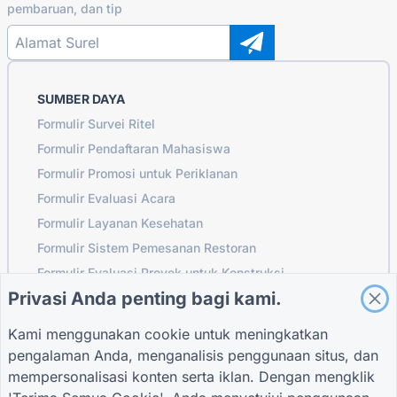
pembaruan, dan tip
SUMBER DAYA
Formulir Survei Ritel
Formulir Pendaftaran Mahasiswa
Formulir Promosi untuk Periklanan
Formulir Evaluasi Acara
Formulir Layanan Kesehatan
Formulir Sistem Pemesanan Restoran
Formulir Evaluasi Proyek untuk Konstruksi
Privasi Anda penting bagi kami.
Formulir Evaluasi Pemasok untuk Logistik
Formulir Permintaan Layanan untuk Utilitas
Kami menggunakan cookie untuk meningkatkan
Formulir Keterlibatan Pelanggan
pengalaman Anda, menganalisis penggunaan situs, dan
mempersonalisasi konten serta iklan. Dengan mengklik