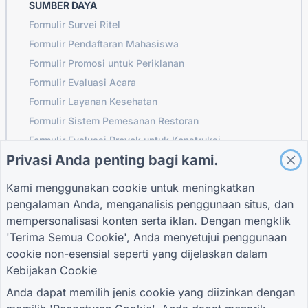
SUMBER DAYA
Formulir Survei Ritel
Formulir Pendaftaran Mahasiswa
Formulir Promosi untuk Periklanan
Formulir Evaluasi Acara
Formulir Layanan Kesehatan
Formulir Sistem Pemesanan Restoran
Formulir Evaluasi Proyek untuk Konstruksi
Privasi Anda penting bagi kami.
Formulir Evaluasi Pemasok untuk Logistik
Formulir Permintaan Layanan untuk Utilitas
Kami menggunakan cookie untuk meningkatkan
Formulir Keterlibatan Pelanggan
pengalaman Anda, menganalisis penggunaan situs, dan
mempersonalisasi konten serta iklan. Dengan mengklik
'Terima Semua Cookie', Anda menyetujui penggunaan
cookie non-esensial seperti yang dijelaskan dalam
PANDUAN
PERUSAHAAN
KETENTUAN
Kebijakan Cookie
Pusat Bantuan
Tentang kami
Ketentuan
blog
Hubungi kami
Kebijakan Privasi
Anda dapat memilih jenis cookie yang diizinkan dengan
TIGER FORM
Pengaturan Cookie