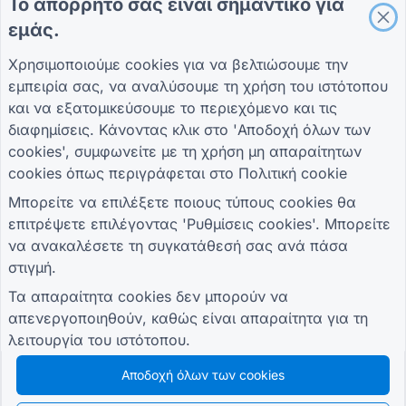
Το απόρρητό σας είναι σημαντικό για
Έντυπο Αίτησης Υπηρεσιών για Υπηρεσίες κοινής
εμάς.
ωφέλειας
Χρησιμοποιούμε cookies για να βελτιώσουμε την
Φόρμα δέσμευσης πελατών
εμπειρία σας, να αναλύσουμε τη χρήση του ιστότοπου
και να εξατομικεύσουμε το περιεχόμενο και τις
διαφημίσεις. Κάνοντας κλικ στο 'Αποδοχή όλων των
ΟΔΗΓΟΊ
ΕΤΑΙΡΕΊΑ
ΟΡΟΙ
cookies', συμφωνείτε με τη χρήση μη απαραίτητων
Κέντρο βοήθειας
Σχετικά με εμάς
Οροι
cookies όπως περιγράφεται στο
Πολιτική cookie
Ιστολόγιο
Επικοινωνήστε μαζί
Πολιτική Απορρήτου
TIGER FORM
μας
Ρυθμίσεις cookies
Μπορείτε να επιλέξετε ποιους τύπους cookies θα
Οδηγός
επιτρέψετε επιλέγοντας 'Ρυθμίσεις cookies'. Μπορείτε
ΓΊΝΕΤΕ ΜΈΛΟΣ ΤΗΣ ΚΟΙΝΌΤΗΤΑΣ
να ανακαλέσετε τη συγκατάθεσή σας ανά πάσα
στιγμή.
Τα απαραίτητα cookies δεν μπορούν να
απενεργοποιηθούν, καθώς είναι απαραίτητα για τη
λειτουργία του ιστότοπου.
© 2026 QR Form Generator. All rights reserved.
Αποδοχή όλων των cookies