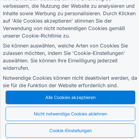
verbessern, die Nutzung der Website zu analysieren und
FÜHRER
UNTERNEHMEN
BEDINGUNGEN
Inhalte sowie Werbung zu personalisieren. Durch Klicken
Hilfecenter
Über uns
Bedingungen
auf 'Alle Cookies akzeptieren' stimmen Sie der
Blog
Kontaktieren Sie uns
Datenschutzrichtlinie
TIGER FORM
Verwendung von nicht notwendigen Cookies gemäß
Cookie-Einstellungen
Leitfaden
unserer
Cookie-Richtlinie
zu.
TRETEN SIE DER COMMUNITY BEI
Sie können auswählen, welche Arten von Cookies Sie
zulassen möchten, indem Sie 'Cookie-Einstellungen'
auswählen. Sie können Ihre Einwilligung jederzeit
widerrufen.
Notwendige Cookies können nicht deaktiviert werden, da
© 2026 QR Form Generator. All rights reserved.
sie für die Funktion der Website erforderlich sind.
Alle Cookies akzeptieren
Nicht notwendige Cookies ablehnen
Cookie-Einstellungen