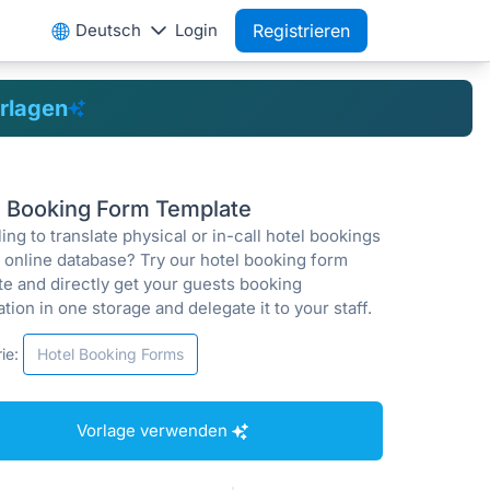
Deutsch
Login
Registrieren
rlagen
l Booking Form Template
ing to translate physical or in-call hotel bookings
r online database? Try our hotel booking form
te and directly get your guests booking
tion in one storage and delegate it to your staff.
ie:
Hotel Booking Forms
Vorlage verwenden