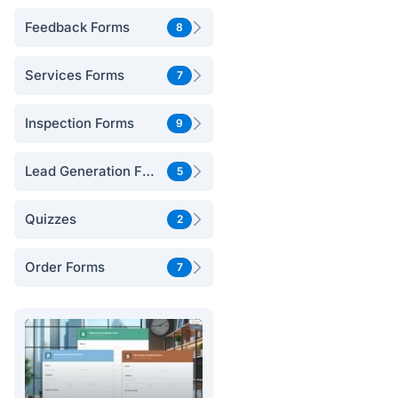
Feedback Forms
8
Services Forms
7
Inspection Forms
9
Lead Generation Forms
5
Quizzes
2
Order Forms
7