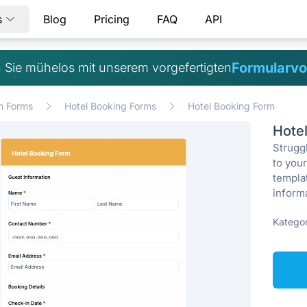
s
Blog
Pricing
FAQ
API
Formularvo
 Sie mühelos mit unserem vorgefertigten
n Forms
Hotel Booking Forms
Hotel Booking Form
Hote
Struggl
to you
templa
informa
Kategor