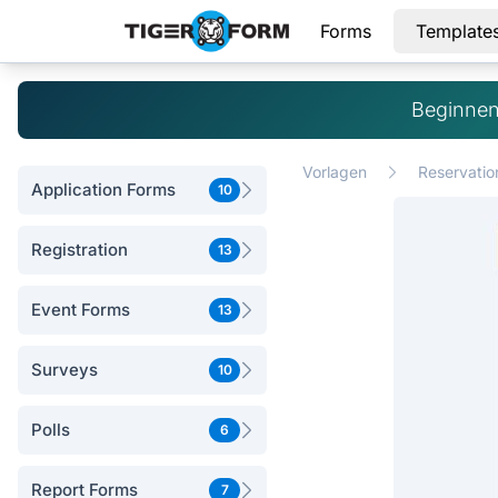
Forms
Template
Beginnen
Vorlagen
Reservatio
Application Forms
10
Registration
13
Event Forms
13
Surveys
10
Polls
6
Report Forms
7