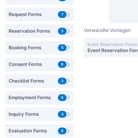
Request Forms
7
Verwandte Vorlagen
Reservation Forms
3
Event Reservation Forms
Booking Forms
5
Event Reservation Fo
Consent Forms
9
Checklist Forms
2
Employment Forms
9
Inquiry Forms
5
Evaluation Forms
9