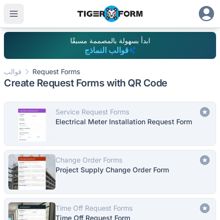
ابدأ بسهولة بالمصممة مسبقًا
قوالب النماذج
Request Forms
قوالب
Create Request Forms with QR Code
Service Request Forms
Electrical Meter Installation Request Form
Change Order Forms
Project Supply Change Order Form
Time Off Request Forms
Time Off Request Form