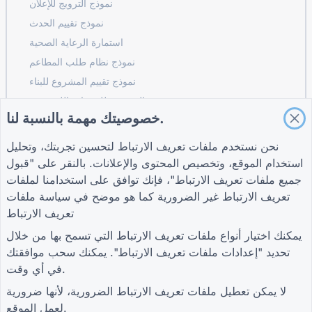
نموذج الترويج للإعلان
نموذج تقييم الحدث
استمارة الرعاية الصحية
نموذج نظام طلب المطاعم
نموذج تقييم المشروع للبناء
نموذج تقييم الموردين للخدمات اللوجستية
خصوصيتك مهمة بالنسبة لنا.
نموذج طلب خدمة المرافق
نموذج مشاركة العملاء
نحن نستخدم ملفات تعريف الارتباط لتحسين تجربتك، وتحليل
استخدام الموقع، وتخصيص المحتوى والإعلانات. بالنقر على "قبول
جميع ملفات تعريف الارتباط"، فإنك توافق على استخدامنا لملفات
تعريف الارتباط غير الضرورية كما هو موضح في
سياسة ملفات
شروط
شركة
أدلة
تعريف الارتباط
شروط
معلومات عنا
مركز المساعدة
سياسة الخصوصية
اتصل بنا
مدونة
يمكنك اختيار أنواع ملفات تعريف الارتباط التي تسمح بها من خلال
إعدادات ملفات تعريف
TIGER FORM الدليل
تحديد "إعدادات ملفات تعريف الارتباط". يمكنك سحب موافقتك
الارتباط
في أي وقت.
انضم إلى المجتمع
لا يمكن تعطيل ملفات تعريف الارتباط الضرورية، لأنها ضرورية
لعمل الموقع.