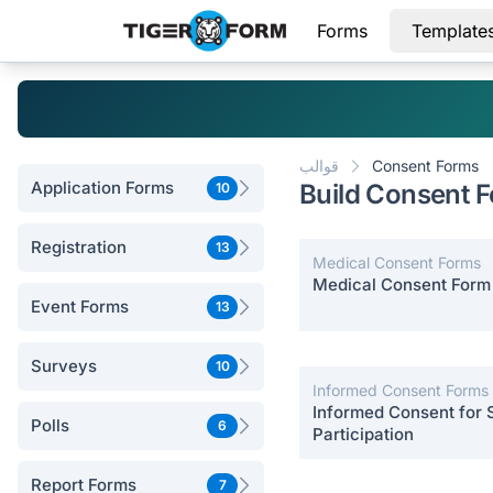
Forms
Template
Consent Forms
قوالب
Application Forms
Build Consent 
10
Registration
13
Medical Consent Forms
Medical Consent Form
Event Forms
13
Surveys
10
Informed Consent Forms
Informed Consent for 
Polls
6
Participation
Report Forms
7