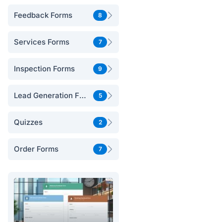
Feedback Forms
8
Services Forms
7
Inspection Forms
9
Lead Generation Forms
5
Quizzes
2
Order Forms
7