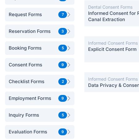
Dental Consent Forms
Informed Consent for 
Request Forms
7
Canal Extraction
Reservation Forms
3
Informed Consent Forms
Booking Forms
5
Explicit Consent Form
Consent Forms
9
Informed Consent Forms
Checklist Forms
2
Data Privacy & Conse
Employment Forms
9
Inquiry Forms
5
Evaluation Forms
9