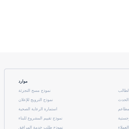
موارد
لطالب
نموذج مسح التجزئة
 الحدث
نموذج الترويج للإعلان
مطاعم
استمارة الرعاية الصحية
وجستية
نموذج تقييم المشروع للبناء
لعملاء
نموذج طلب خدمة المرافق