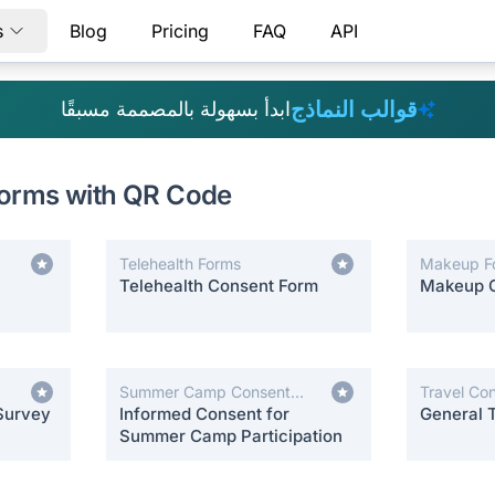
s
Blog
Pricing
FAQ
API
قوالب النماذج
ابدأ بسهولة بالمصممة مسبقًا
Forms with QR Code
Telehealth Forms
Makeup F
Telehealth Consent Form
Makeup 
Summer Camp Consent
Travel Co
Survey
Forms
Informed Consent for
General 
Summer Camp Participation