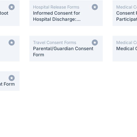
Hospital Release Forms
Medical C
Root
Informed Consent for
Consent 
Hospital Discharge:
Participa
Postpartum Care
Travel Consent Forms
Medical C
Parental/Guardian Consent
Medical 
Form
nt Form