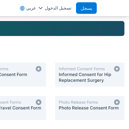
يسجل
تسجيل الدخول
عربي
orms
Informed Consent Forms
Consent Form
Informed Consent for Hip
Replacement Surgery
nsent Forms
Photo Release Forms
Travel Consent Form
Photo Release Consent Form