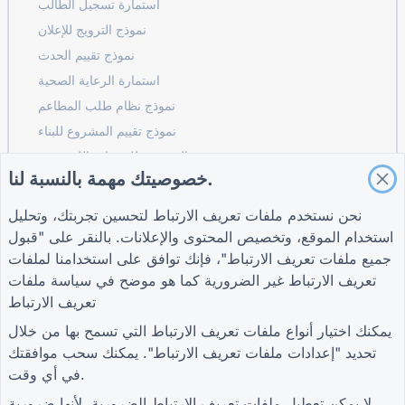
استمارة تسجيل الطالب
نموذج الترويج للإعلان
نموذج تقييم الحدث
استمارة الرعاية الصحية
نموذج نظام طلب المطاعم
نموذج تقييم المشروع للبناء
نموذج تقييم الموردين للخدمات اللوجستية
خصوصيتك مهمة بالنسبة لنا.
نموذج طلب خدمة المرافق
نموذج مشاركة العملاء
نحن نستخدم ملفات تعريف الارتباط لتحسين تجربتك، وتحليل
استخدام الموقع، وتخصيص المحتوى والإعلانات. بالنقر على "قبول
جميع ملفات تعريف الارتباط"، فإنك توافق على استخدامنا لملفات
تعريف الارتباط غير الضرورية كما هو موضح في
سياسة ملفات
شروط
شركة
أدلة
تعريف الارتباط
شروط
معلومات عنا
مركز المساعدة
سياسة الخصوصية
اتصل بنا
مدونة
يمكنك اختيار أنواع ملفات تعريف الارتباط التي تسمح بها من خلال
إعدادات ملفات تعريف
TIGER FORM الدليل
تحديد "إعدادات ملفات تعريف الارتباط". يمكنك سحب موافقتك
الارتباط
في أي وقت.
انضم إلى المجتمع
لا يمكن تعطيل ملفات تعريف الارتباط الضرورية، لأنها ضرورية