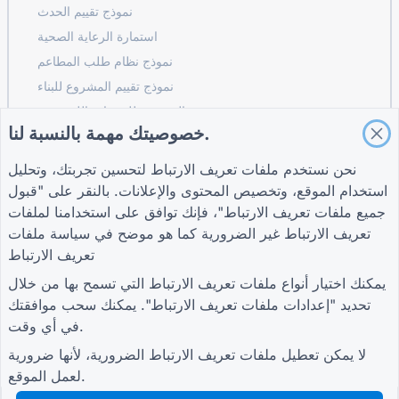
نموذج تقييم الحدث
استمارة الرعاية الصحية
نموذج نظام طلب المطاعم
نموذج تقييم المشروع للبناء
نموذج تقييم الموردين للخدمات اللوجستية
خصوصيتك مهمة بالنسبة لنا.
نموذج طلب خدمة المرافق
نموذج مشاركة العملاء
نحن نستخدم ملفات تعريف الارتباط لتحسين تجربتك، وتحليل
استخدام الموقع، وتخصيص المحتوى والإعلانات. بالنقر على "قبول
جميع ملفات تعريف الارتباط"، فإنك توافق على استخدامنا لملفات
تعريف الارتباط غير الضرورية كما هو موضح في
سياسة ملفات
شروط
شركة
أدلة
تعريف الارتباط
شروط
معلومات عنا
مركز المساعدة
سياسة الخصوصية
اتصل بنا
مدونة
يمكنك اختيار أنواع ملفات تعريف الارتباط التي تسمح بها من خلال
إعدادات ملفات تعريف
TIGER FORM الدليل
تحديد "إعدادات ملفات تعريف الارتباط". يمكنك سحب موافقتك
الارتباط
في أي وقت.
انضم إلى المجتمع
لا يمكن تعطيل ملفات تعريف الارتباط الضرورية، لأنها ضرورية
لعمل الموقع.