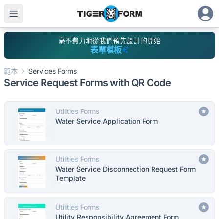
毫不費力地從我們預先設計的開始
表單模板
範本
Services Forms
Service Request Forms with QR Code
Utilities Forms
Water Service Application Form
Utilities Forms
Water Service Disconnection Request Form
Template
Utilities Forms
Utility Responsibility Agreement Form