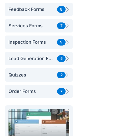
Feedback Forms
8
Services Forms
7
Inspection Forms
9
Lead Generation Forms
5
Quizzes
2
Order Forms
7