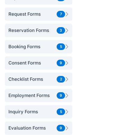
Request Forms
7
Reservation Forms
3
Booking Forms
5
Consent Forms
9
Checklist Forms
2
Employment Forms
9
Inquiry Forms
5
Evaluation Forms
9