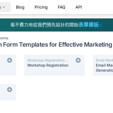
s
Blog
Pricing
FAQ
API
表單模板
毫不費力地從我們預先設計的開始
Forms
 Form Templates for Effective Marketing
Workshop Registration
Email Mar
Forms
Workshop Registration
Email Ma
Generati