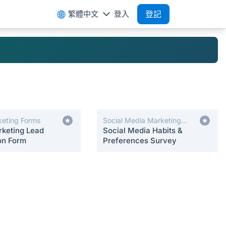
繁體中文
登入
登記
keting Forms
Social Media Marketing
rketing Lead
Forms
Social Media Habits &
on Form
Preferences Survey