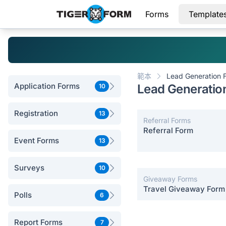
Forms
Template
範本
Lead Generation 
Application Forms
Lead Generation
10
Registration
13
Referral Forms
Referral Form
Event Forms
13
Surveys
10
Giveaway Forms
Travel Giveaway Form
Polls
6
Report Forms
7