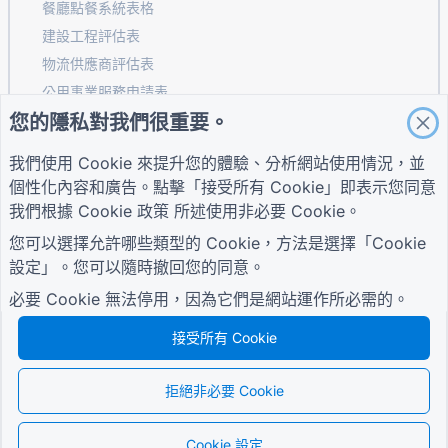
餐廳點餐系統表格
建設工程評估表
物流供應商評估表
公用事業服務申請表
您的隱私對我們很重要。
客戶參與表
我們使用 Cookie 來提升您的體驗、分析網站使用情況，並
個性化內容和廣告。點擊「接受所有 Cookie」即表示您同意
指南
公司
條款
我們根據
Cookie 政策
所述使用非必要 Cookie。
幫助中心
關於我們
條款
您可以選擇允許哪些類型的 Cookie，方法是選擇「Cookie
部落格
聯絡我們
隱私權政策
TIGER FORM指南
設定」。您可以隨時撤回您的同意。
Cookie 設定
加入社區
必要 Cookie 無法停用，因為它們是網站運作所必需的。
接受所有 Cookie
拒絕非必要 Cookie
© 2026 QR Form Generator. All rights reserved.
Cookie 設定