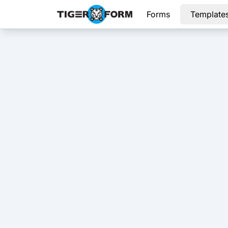
Forms
Template