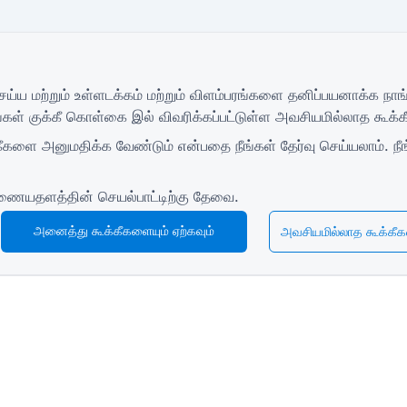
ெய்ய மற்றும் உள்ளடக்கம் மற்றும் விளம்பரங்களை தனிப்பயனாக்க ந
ங்கள்
குக்கீ கொள்கை
இல் விவரிக்கப்பட்டுள்ள அவசியமில்லாத கூக்கீ
கீகளை அனுமதிக்க வேண்டும் என்பதை நீங்கள் தேர்வு செய்யலாம். நீங
ையதளத்தின் செயல்பாட்டிற்கு தேவை.
அனைத்து கூக்கீகளையும் ஏற்கவும்
அவசியமில்லாத கூக்கீக
வளங்கள்
சில்லறை விற்பனைப் படிவம்
மாணவர