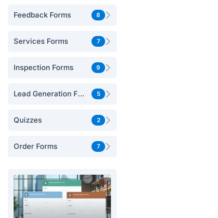
Feedback Forms
8
Services Forms
7
Inspection Forms
9
Lead Generation Forms
5
Quizzes
2
Order Forms
7