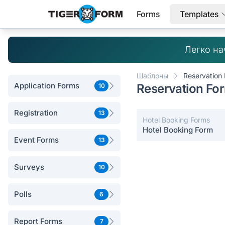
Forms
Templates
Легко на
Шаблоны
Reservation
Application Forms
Reservation For
10
Registration
13
Hotel Booking Forms
Hotel Booking Form
Event Forms
13
Surveys
10
Polls
6
Report Forms
7