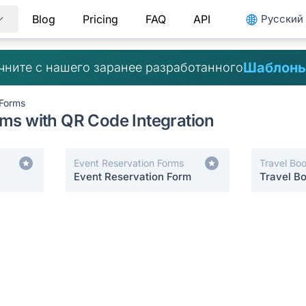
Blog
Pricing
FAQ
API
Pусский
Шаблоны
чните с нашего заранее разработанного
 Forms
ms with QR Code Integration
Event Reservation Forms
Travel Bo
Event Reservation Form
Travel B