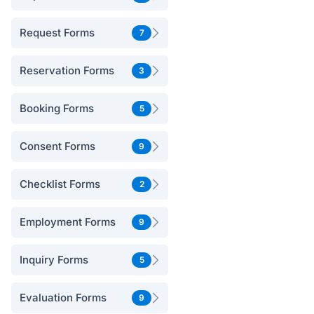
Request Forms
7
Reservation Forms
3
Booking Forms
5
Consent Forms
9
Checklist Forms
2
Employment Forms
9
Inquiry Forms
5
Evaluation Forms
9