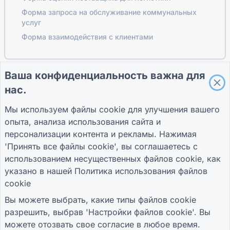
Форма запроса на обслуживание коммунальных
услуг
Форма взаимодействия с клиентами
Ваша конфиденциальность важна для
ПУТЕВОДИТЕЛИ
КОМПАНИЯ
УСЛОВИЯ
нас.
Справочный центр
О нас
Условия
Блог
Связаться с нами
политика
Мы используем файлы cookie для улучшения вашего
TIGER FORM
конфиденциальности
опыта, анализа использования сайта и
Руководство
Настройки файлов
cookie
персонализации контента и рекламы. Нажимая
ПРИСОЕДИНЯЙТЕСЬ К СООБЩЕСТВУ
'Принять все файлы cookie', вы соглашаетесь с
использованием несущественных файлов cookie, как
указано в нашей
Политика использования файлов
cookie
Вы можете выбрать, какие типы файлов cookie
разрешить, выбрав 'Настройки файлов cookie'. Вы
© 2026 QR Form Generator. All rights reserved.
можете отозвать свое согласие в любое время.