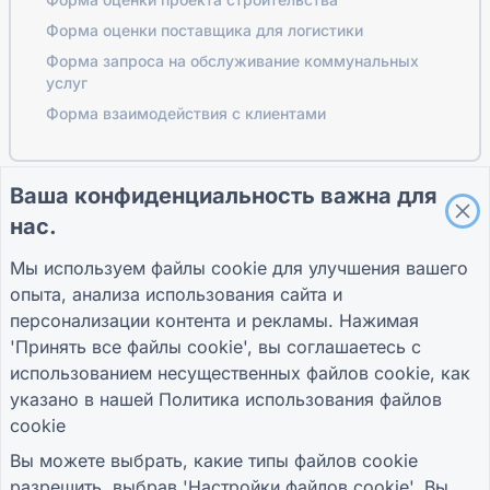
Форма оценки поставщика для логистики
Форма запроса на обслуживание коммунальных
услуг
Форма взаимодействия с клиентами
Ваша конфиденциальность важна для
ПУТЕВОДИТЕЛИ
КОМПАНИЯ
УСЛОВИЯ
нас.
Справочный центр
О нас
Условия
Блог
Связаться с нами
политика
Мы используем файлы cookie для улучшения вашего
TIGER FORM
конфиденциальности
опыта, анализа использования сайта и
Руководство
Настройки файлов
cookie
персонализации контента и рекламы. Нажимая
ПРИСОЕДИНЯЙТЕСЬ К СООБЩЕСТВУ
'Принять все файлы cookie', вы соглашаетесь с
использованием несущественных файлов cookie, как
указано в нашей
Политика использования файлов
cookie
Вы можете выбрать, какие типы файлов cookie
разрешить, выбрав 'Настройки файлов cookie'. Вы