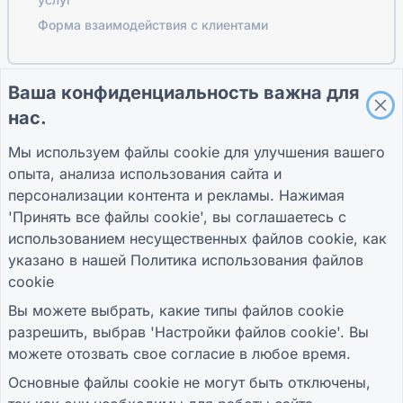
Форма взаимодействия с клиентами
Ваша конфиденциальность важна для
ПУТЕВОДИТЕЛИ
КОМПАНИЯ
УСЛОВИЯ
нас.
Справочный центр
О нас
Условия
Блог
Связаться с нами
политика
Мы используем файлы cookie для улучшения вашего
TIGER FORM
конфиденциальности
опыта, анализа использования сайта и
Руководство
Настройки файлов
cookie
персонализации контента и рекламы. Нажимая
ПРИСОЕДИНЯЙТЕСЬ К СООБЩЕСТВУ
'Принять все файлы cookie', вы соглашаетесь с
использованием несущественных файлов cookie, как
указано в нашей
Политика использования файлов
cookie
Вы можете выбрать, какие типы файлов cookie
разрешить, выбрав 'Настройки файлов cookie'. Вы
© 2026 QR Form Generator. All rights reserved.
можете отозвать свое согласие в любое время.
Основные файлы cookie не могут быть отключены,