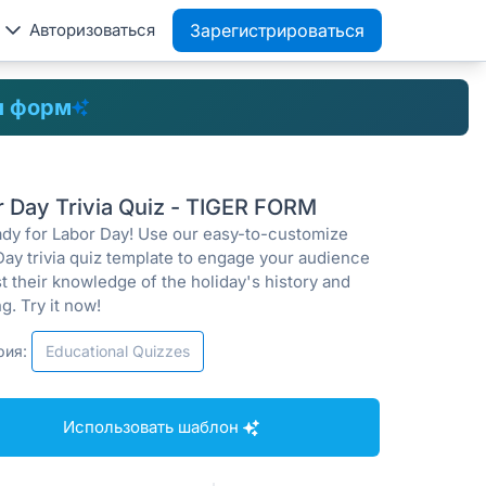
Авторизоваться
Зарегистрироваться
 форм
r Day Trivia Quiz - TIGER FORM
ady for Labor Day! Use our easy-to-customize
Day trivia quiz template to engage your audience
t their knowledge of the holiday's history and
g. Try it now!
рия:
Educational Quizzes
Использовать шаблон