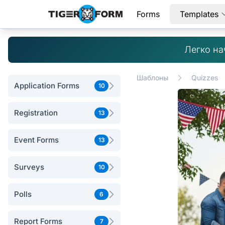
Forms
Templates
Легко на
Шаблоны
Quizzes
Application Forms
10
Registration
13
Event Forms
13
Surveys
10
Polls
6
Report Forms
7