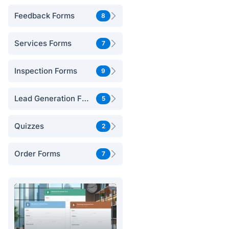
Feedback Forms
8
Services Forms
7
Inspection Forms
9
Lead Generation Forms
5
Quizzes
2
Order Forms
7