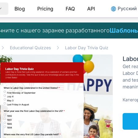
Blog
Pricing
FAQ
API
Pусский
Шаблоны
чните с нашего заранее разработанного
Educational Quizzes
Labor Day Trivia Quiz
Labo
Get re
Labor 
and tes
meanin
Катего