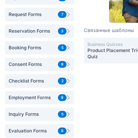
Request Forms
7
Связанные шаблоны
Reservation Forms
3
Business Quizzes
Booking Forms
5
Product Placement Tri
Quiz
Consent Forms
9
Checklist Forms
2
Employment Forms
9
Inquiry Forms
5
Evaluation Forms
9