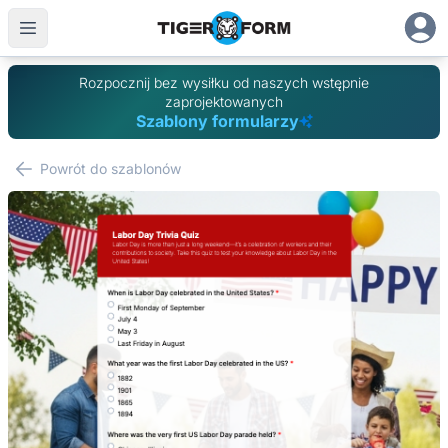
Rozpocznij bez wysiłku od naszych wstępnie
zaprojektowanych
Szablony formularzy
Powrót do szablonów