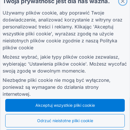
Twoja prywatność jest dla nas ważna.
Używamy plików cookie, aby poprawić Twoje
PRZEWODNIKI
FIRMA
WARUNKI
doświadczenie, analizować korzystanie z witryny oraz
Centrum pomocy
O nas
Warunki
Bloga
Skontaktuj się z
Polityka prywatności
personalizować treści i reklamy. Klikając 'Akceptuj
TIGER FORM
nami
Ustawienia plików
wszystkie pliki cookie', wyrażasz zgodę na użycie
Przewodnik
cookie
nieistotnych plików cookie zgodnie z naszą
Polityka
DOŁĄCZ DO SPOŁECZNOŚCI
plików cookie
Możesz wybrać, jakie typy plików cookie zezwalasz,
wybierając 'Ustawienia plików cookie'. Możesz wycofać
swoją zgodę w dowolnym momencie.
Niezbędne pliki cookie nie mogą być wyłączone,
© 2026 QR Form Generator. All rights reserved.
ponieważ są wymagane do działania strony
internetowej.
Akceptuj wszystkie pliki cookie
Odrzuć nieistotne pliki cookie