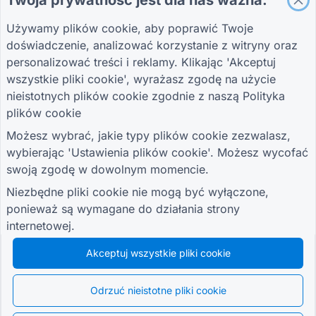
Twoja prywatność jest dla nas ważna.
Używamy plików cookie, aby poprawić Twoje
PRZEWODNIKI
FIRMA
WARUNKI
doświadczenie, analizować korzystanie z witryny oraz
Centrum pomocy
O nas
Warunki
Bloga
Skontaktuj się z
Polityka prywatności
personalizować treści i reklamy. Klikając 'Akceptuj
TIGER FORM
nami
Ustawienia plików
wszystkie pliki cookie', wyrażasz zgodę na użycie
Przewodnik
cookie
nieistotnych plików cookie zgodnie z naszą
Polityka
DOŁĄCZ DO SPOŁECZNOŚCI
plików cookie
Możesz wybrać, jakie typy plików cookie zezwalasz,
wybierając 'Ustawienia plików cookie'. Możesz wycofać
swoją zgodę w dowolnym momencie.
Niezbędne pliki cookie nie mogą być wyłączone,
© 2026 QR Form Generator. All rights reserved.
ponieważ są wymagane do działania strony
internetowej.
Akceptuj wszystkie pliki cookie
Odrzuć nieistotne pliki cookie