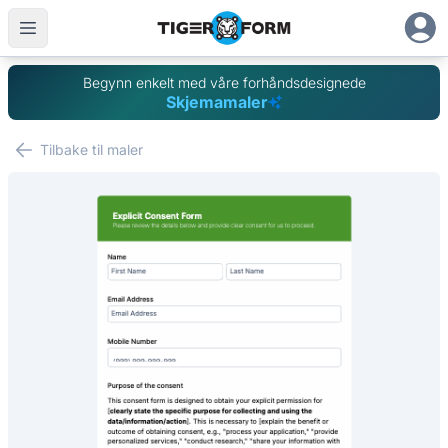
Begynn enkelt med våre forhåndsdesignede
Skjemamaler
Tilbake til maler