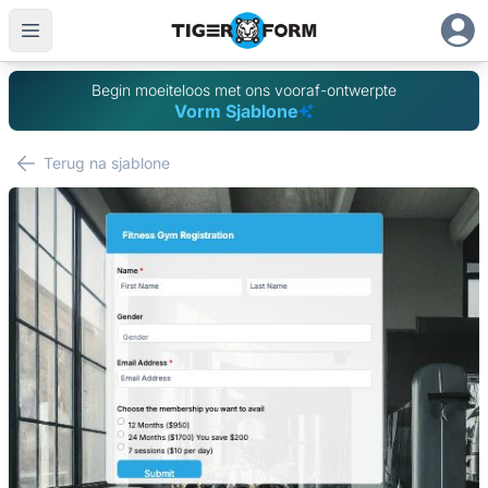
Begin moeiteloos met ons vooraf-ontwerpte
Vorm Sjablone
Terug na sjablone