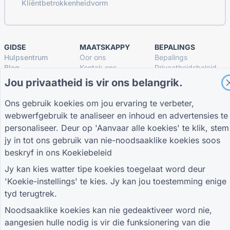
Kliëntbetrokkenheidvorm
GIDSE
MAATSKAPPY
BEPALINGS
Hulpsentrum
Oor ons
Bepalings
Blog
Kontak ons
Privaatheidsbeleid
TIGER FORM Gids
Koekie-instellings
Jou privaatheid is vir ons belangrik.
SLUIT AAN BY DIE GEMEENSKAP
Ons gebruik koekies om jou ervaring te verbeter,
webwerfgebruik te analiseer en inhoud en advertensies te
personaliseer. Deur op 'Aanvaar alle koekies' te klik, stem
jy in tot ons gebruik van nie-noodsaaklike koekies soos
beskryf in ons
Koekiebeleid
© 2026 QR Form Generator. All rights reserved.
Jy kan kies watter tipe koekies toegelaat word deur
'Koekie-instellings' te kies. Jy kan jou toestemming enige
tyd terugtrek.
Noodsaaklike koekies kan nie gedeaktiveer word nie,
aangesien hulle nodig is vir die funksionering van die