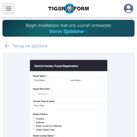
Begin moeiteloos met ons vooraf-ontwerpte
Vorm Sjablone
Terug na sjablone