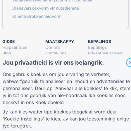
Diensversoekvorm vir nutsdienste
Kliëntbetrokkenheidvorm
GIDSE
MAATSKAPPY
BEPALINGS
Hulpsentrum
Oor ons
Bepalings
Blog
Kontak ons
Privaatheidsbeleid
TIGER FORM Gids
Koekie-instellings
Jou privaatheid is vir ons belangrik.
SLUIT AAN BY DIE GEMEENSKAP
Ons gebruik koekies om jou ervaring te verbeter,
webwerfgebruik te analiseer en inhoud en advertensies te
personaliseer. Deur op 'Aanvaar alle koekies' te klik, stem
jy in tot ons gebruik van nie-noodsaaklike koekies soos
beskryf in ons
Koekiebeleid
© 2026 QR Form Generator. All rights reserved.
Jy kan kies watter tipe koekies toegelaat word deur
'Koekie-instellings' te kies. Jy kan jou toestemming enige
tyd terugtrek.