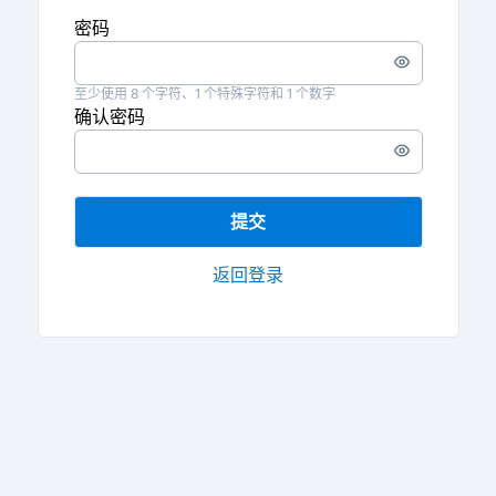
密码
输
入
至少使用 8 个字符、1 个特殊字符和 1 个数字
密
确认密码
码
Enter
a
password
提交
返回登录