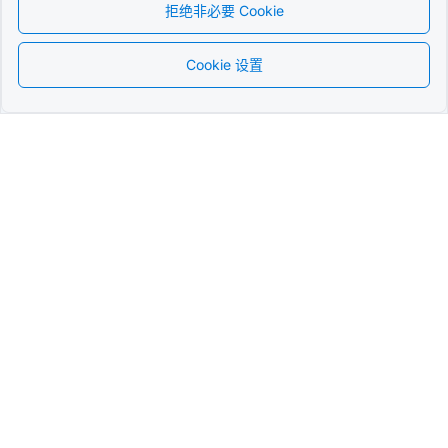
拒绝非必要 Cookie
Cookie 设置
简体中文
最先进的
QR Form Generator Online
留在循环中
订阅我们的时事通讯，成为第一个了解促销、
更新和提示的人