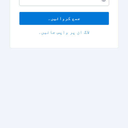
a
password
جمع کروائیں۔
لاگ ان پر واپس جائیں۔