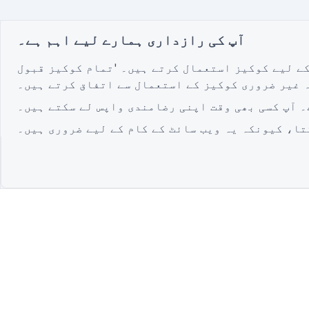
آپ کی رازداری ہمارے لیے اہم ہے۔
کے لیے کوکیز استعمال کرتے ہیں۔ 'تمام کوکیز قبول
 غیر ضروری کوکیز کے استعمال سے اتفاق کرتے ہیں۔
۔ آپ کسی بھی وقت اپنی رضامندی واپس لے سکتے ہیں۔
تا، کیونکہ یہ ویب سائٹ کے کام کے لیے ضروری ہیں۔
QR Form Generator
سب سے زیادہ ترقی یافتہ