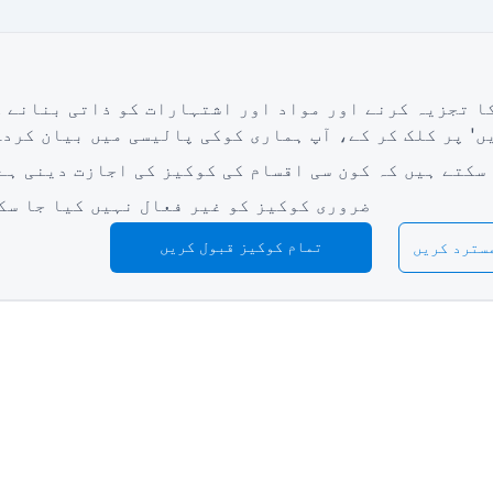
ا تجزیہ کرنے اور مواد اور اشتہارات کو ذاتی بنانے 
ں' پر کلک کر کے، آپ ہماری
کوکی پالیسی
میں بیان کردہ
 سکتے ہیں کہ کون سی اقسام کی کوکیز کی اجازت دینی ہے
ضروری کوکیز کو غیر فعال نہیں کیا جا سک
تمام کوکیز قبول کریں
سترد کریں
وسائل
رم
ریٹیل سروے فارم
 Online
رم
تشہیر کے لیے پروموشن فارم