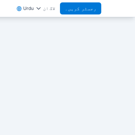
رجسٹر کریں۔
لاگ ان
Urdu