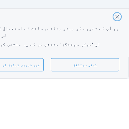
ہم آپ کے تجربے کو بہتر بنانے، سائٹ کے استعمال ک
کری
آپ 'کوکی سیٹنگز' منتخب کر کے یہ منتخب کر
کوکی سیٹنگز
غیر ضروری کوکیز کو م
Urdu
طالب علم کا رجسٹریشن فا
واقعہ کی تشخیص کا فا