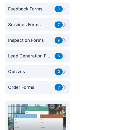
Feedback Forms
8
Services Forms
7
Inspection Forms
9
Lead Generation Forms
5
Quizzes
2
Order Forms
7