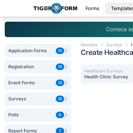
Forms
Template
Comece se
Modelos
Surveys
Application Forms
Create Healthca
10
Registration
13
Healthcare Surveys
Health Clinic Survey
Event Forms
13
Surveys
10
Polls
6
Report Forms
7