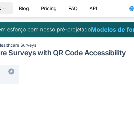
s
Blog
Pricing
FAQ
API
Modelos de fo
m esforço com nosso pré-projetado
Healthcare Surveys
re Surveys with QR Code Accessibility