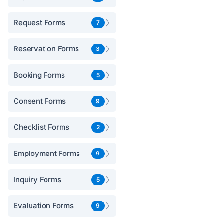
Request Forms
7
Reservation Forms
3
Booking Forms
5
Consent Forms
9
Checklist Forms
2
Employment Forms
9
Inquiry Forms
5
Evaluation Forms
9