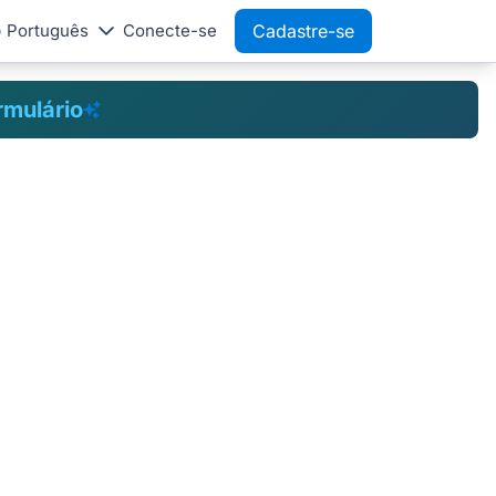
Português
Conecte-se
Cadastre-se
rmulário