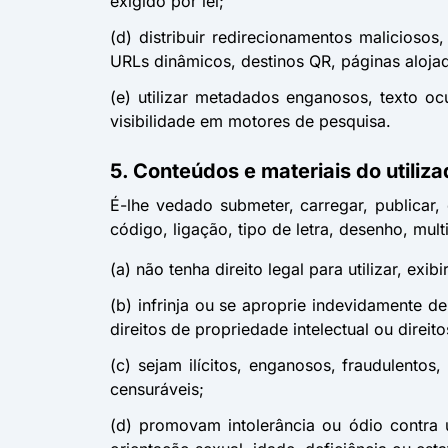
exigido por lei;
(d) distribuir redirecionamentos malicios
URLs dinâmicos, destinos QR, páginas aloja
(e) utilizar metadados enganosos, texto oc
visibilidade em motores de pesquisa.
5. Conteúdos e materiais do utiliza
É-lhe vedado submeter, carregar, publicar, 
código, ligação, tipo de letra, desenho, mul
(a) não tenha direito legal para utilizar, exibi
(b) infrinja ou se aproprie indevidamente d
direitos de propriedade intelectual ou direit
(c) sejam ilícitos, enganosos, fraudulento
censuráveis;
(d) promovam intolerância ou ódio contra 