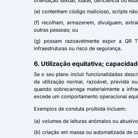
orientação sexual, idade, deficiência ou est
(e) contenham código malicioso, scripts nã
(f) recolham, armazenem, divulguem, extra
outras pessoas; ou
(g) possam razoavelmente expor a QR TIGE
infraestruturas ou risco de segurança.
6. Utilização equitativa; capacida
Se o seu plano incluir funcionalidades desc
da utilização normal, razoável, prevista 
quando sobrecarrega materialmente a infrae
excede um comportamento operacional equit
Exemplos de conduta proibida incluem:
(a) volumes de leituras anómalos ou abusiv
(b) criação em massa ou automatizada de co