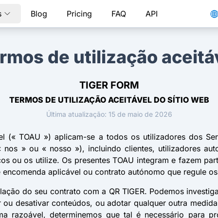
s
Blog
Pricing
FAQ
API
rmos de utilização aceitá
TIGER FORM
TERMOS DE UTILIZAÇÃO ACEITÁVEL DO SÍTIO WEB
Última atualização: 15 de maio de 2026
el (« TOAU ») aplicam-se a todos os utilizadores dos S
nos » ou « nosso »), incluindo clientes, utilizadores au
os ou os utilize. Os presentes TOAU integram e fazem pa
 encomenda aplicável ou contrato autónomo que regule os
lação do seu contrato com a QR TIGER. Podemos investigar 
 ou desativar conteúdos, ou adotar qualquer outra medida 
a razoável, determinemos que tal é necessário para prot