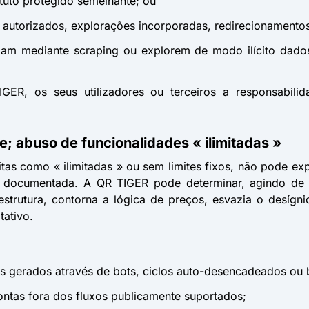
atuto protegido semelhante; ou
o autorizados, explorações incorporadas, redirecionamento
iam mediante scraping ou explorem de modo ilícito dado
R, os seus utilizadores ou terceiros a responsabilida
de; abuso de funcionalidades « ilimitadas »
ritas como « ilimitadas » ou sem limites fixos, não pode ex
ou documentada. A QR TIGER pode determinar, agindo de 
strutura, contorna a lógica de preços, esvazia o desígn
ativo.
os gerados através de bots, ciclos auto-desencadeados ou
ntas fora dos fluxos publicamente suportados;