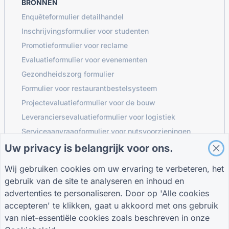
BRONNEN
Enquêteformulier detailhandel
Inschrijvingsformulier voor studenten
Promotieformulier voor reclame
Evaluatieformulier voor evenementen
Gezondheidszorg formulier
Formulier voor restaurantbestelsysteem
Projectevaluatieformulier voor de bouw
Leveranciersevaluatieformulier voor logistiek
Serviceaanvraagformulier voor nutsvoorzieningen
Klantbetrokkenheidsformulier
Uw privacy is belangrijk voor ons.
Wij gebruiken cookies om uw ervaring te verbeteren, het
gebruik van de site te analyseren en inhoud en
GIDSEN
BEDRIJF
VOORWAARDEN
advertenties te personaliseren. Door op 'Alle cookies
Helpcentrum
Over ons
Voorwaarden
accepteren' te klikken, gaat u akkoord met ons gebruik
Bloggen
Neem contact met
Privacybeleid
van niet-essentiële cookies zoals beschreven in onze
TIGER FORM Gids
ons op
Cookie-instellingen