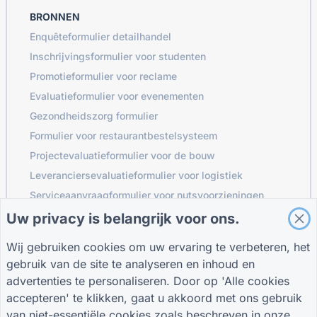
BRONNEN
Enquêteformulier detailhandel
Inschrijvingsformulier voor studenten
Promotieformulier voor reclame
Evaluatieformulier voor evenementen
Gezondheidszorg formulier
Formulier voor restaurantbestelsysteem
Projectevaluatieformulier voor de bouw
Leveranciersevaluatieformulier voor logistiek
Serviceaanvraagformulier voor nutsvoorzieningen
Klantbetrokkenheidsformulier
Uw privacy is belangrijk voor ons.
Wij gebruiken cookies om uw ervaring te verbeteren, het
gebruik van de site te analyseren en inhoud en
GIDSEN
BEDRIJF
VOORWAARDEN
advertenties te personaliseren. Door op 'Alle cookies
Helpcentrum
Over ons
Voorwaarden
accepteren' te klikken, gaat u akkoord met ons gebruik
Bloggen
Neem contact met
Privacybeleid
van niet-essentiële cookies zoals beschreven in onze