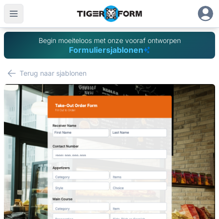
Begin moeiteloos met onze vooraf ontworpen
Formuliersjablonen
Terug naar sjablonen