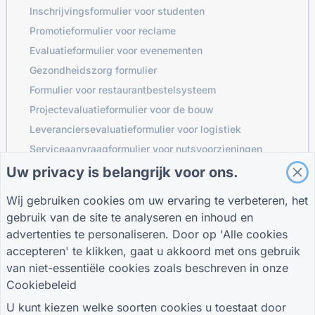
Inschrijvingsformulier voor studenten
Promotieformulier voor reclame
Evaluatieformulier voor evenementen
Gezondheidszorg formulier
Formulier voor restaurantbestelsysteem
Projectevaluatieformulier voor de bouw
Leveranciersevaluatieformulier voor logistiek
Serviceaanvraagformulier voor nutsvoorzieningen
Klantbetrokkenheidsformulier
Uw privacy is belangrijk voor ons.
Wij gebruiken cookies om uw ervaring te verbeteren, het
gebruik van de site te analyseren en inhoud en
GIDSEN
BEDRIJF
VOORWAARDEN
advertenties te personaliseren. Door op 'Alle cookies
Helpcentrum
Over ons
Voorwaarden
accepteren' te klikken, gaat u akkoord met ons gebruik
Bloggen
Neem contact met
Privacybeleid
van niet-essentiële cookies zoals beschreven in onze
TIGER FORM Gids
ons op
Cookie-instellingen
Cookiebeleid
SLUIT JE AAN BIJ DE GEMEENSCHAP
U kunt kiezen welke soorten cookies u toestaat door