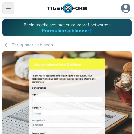
Begin moeiteloos met onze vooraf ontworpen
Formuliersjablonen
Terug naar sjablonen