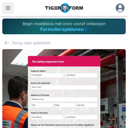
Begin moeiteloos met onze vooraf ontworpen
Formuliersjablonen
Terug naar sjablonen