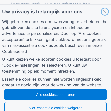
Serviceaanvraagformulier voor nutsvoorzieningen
Klantbetrokkenheidsformulier
Uw privacy is belangrijk voor ons.
Wij gebruiken cookies om uw ervaring te verbeteren, het
gebruik van de site te analyseren en inhoud en
GIDSEN
BEDRIJF
VOORWAARDEN
advertenties te personaliseren. Door op 'Alle cookies
Helpcentrum
Over ons
Voorwaarden
accepteren' te klikken, gaat u akkoord met ons gebruik
Bloggen
Neem contact met
Privacybeleid
van niet-essentiële cookies zoals beschreven in onze
TIGER FORM Gids
ons op
Cookie-instellingen
Cookiebeleid
SLUIT JE AAN BIJ DE GEMEENSCHAP
U kunt kiezen welke soorten cookies u toestaat door
'Cookie-instellingen' te selecteren. U kunt uw
toestemming op elk moment intrekken.
Essentiële cookies kunnen niet worden uitgeschakeld,
omdat ze nodig zijn voor de werking van de website.
© 2026 QR Form Generator. All rights reserved.
Alle cookies accepteren
Niet-essentiële cookies weigeren