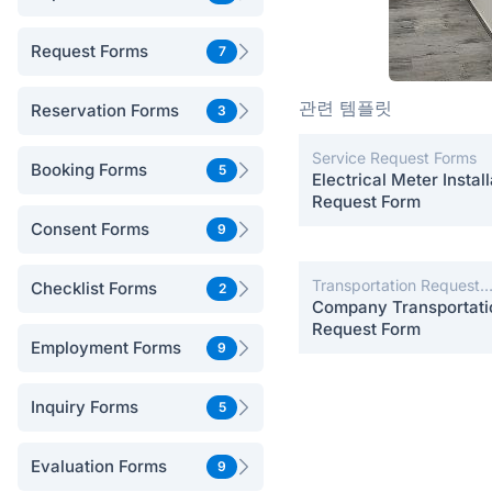
Request Forms
7
관련 템플릿
Reservation Forms
3
Service Request Forms
Booking Forms
5
Electrical Meter Install
Request Form
Consent Forms
9
Transportation Request
Checklist Forms
2
Forms
Company Transportati
Request Form
Employment Forms
9
Inquiry Forms
5
Evaluation Forms
9