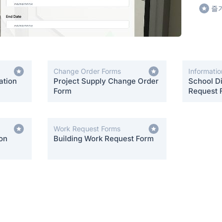
즐
Change Order Forms
Informati
ation
Project Supply Change Order
School Di
Form
Request 
Work Request Forms
on
Building Work Request Form