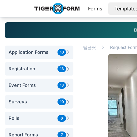
Forms
Template
템플릿
Request For
Application Forms
10
Registration
13
Event Forms
13
Surveys
10
Polls
6
Report Forms
7