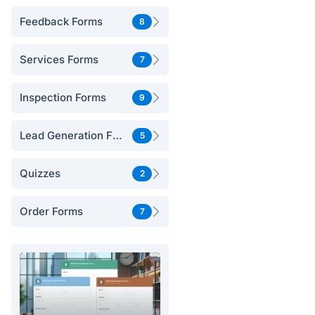
Feedback Forms
8
Services Forms
7
Inspection Forms
9
Lead Generation Forms
5
Quizzes
2
Order Forms
7