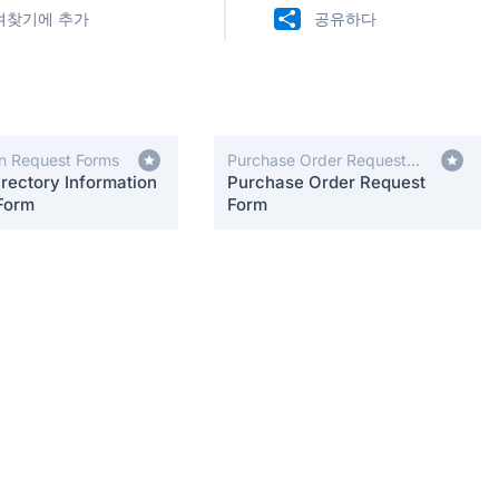
겨찾기에 추가
공유하다
on Request Forms
Purchase Order Request
rectory Information
Forms
Purchase Order Request
Form
Form