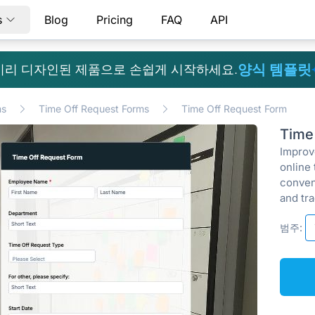
s
Blog
Pricing
FAQ
API
양식 템플릿
미리 디자인된 제품으로 손쉽게 시작하세요.
ms
Time Off Request Forms
Time Off Request Form
Time
Improv
online 
conven
and tra
범주: