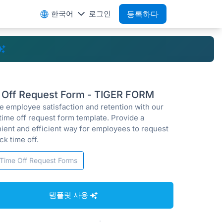
한국어
로그인
등록하다
 Off Request Form - TIGER FORM
e employee satisfaction and retention with our
time off request form template. Provide a
ient and efficient way for employees to request
ck time off.
Time Off Request Forms
템플릿 사용