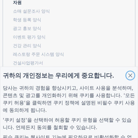
자원
소매 설문조사 양식
학생 등록 ​​양식
광고 홍보 양식
이벤트 평가 양식
건강 관리 양식
레스토랑 주문 시스템 양식
건설사업평가서
물류 공급업체 평가 양식
귀하의 개인정보는 우리에게 중요합니다.
유틸리티 서비스 요청 양식
당사는 귀하의 경험을 향상시키고, 사이트 사용을 분석하며,
고객 참여 양식
콘텐츠 및 광고를 개인화하기 위해 쿠키를 사용합니다. '모든
쿠키 허용'을 클릭하면
쿠키 정책
에 설명된 비필수 쿠키 사용
에 동의하게 됩니다.
가이드
회사
자귀
'쿠키 설정'을 선택하여 허용할 쿠키 유형을 선택할 수 있습
도움말 센터
회사 소개
자귀
니다. 언제든지 동의를 철회할 수 있습니다.
블로그
문의하기
개인 정보 보호 정책
TIGER FORM 가이드
쿠키 설정
필수 쿠키는 웹사이트 기능에 필요하므로 비활성화할 수 없