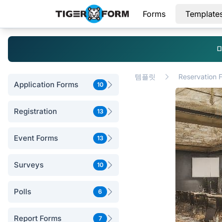
Forms
Template
템플릿
Reservation 
Application Forms
10
Registration
13
Event Forms
13
Surveys
10
Polls
6
Report Forms
7