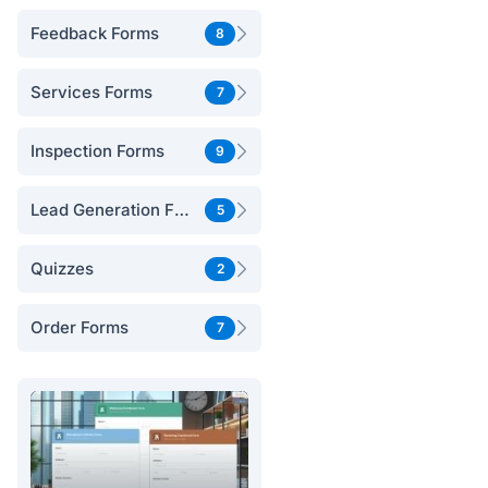
Feedback Forms
8
Services Forms
7
Inspection Forms
9
Lead Generation Forms
5
Quizzes
2
Order Forms
7