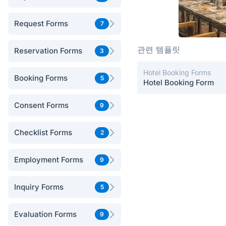
Request Forms
7
관련 템플릿
Reservation Forms
3
Hotel Booking Forms
Booking Forms
5
Hotel Booking Form
Consent Forms
9
Checklist Forms
2
Employment Forms
9
Inquiry Forms
5
Evaluation Forms
9