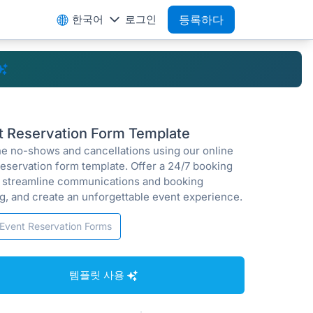
한국어
로그인
등록하다
t Reservation Form Template
the no-shows and cancellations using our online
reservation form template. Offer a 24/7 booking
, streamline communications and booking
ng, and create an unforgettable event experience.
Event Reservation Forms
템플릿 사용