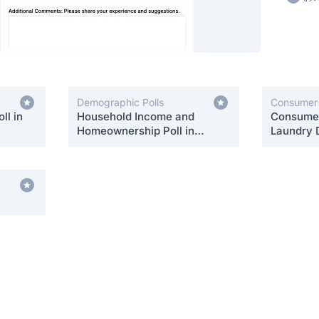
Demographic Polls
Consumer 
ll in
Household Income and
Consumer
Homeownership Poll in
Laundry 
[City/State]