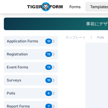
Forms
Template
事前にデザ
テンプレート
Polls
Application Forms
10
Registration
13
Event Forms
13
Surveys
10
Polls
6
Report Forms
7