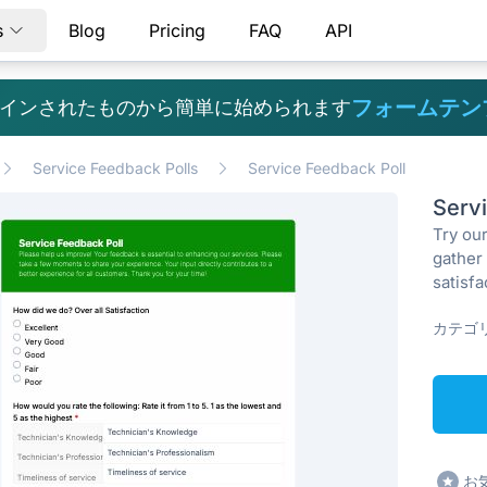
s
Blog
Pricing
FAQ
API
フォームテン
インされたものから簡単に始められます
Service Feedback Polls
Service Feedback Poll
Serv
Try our
gather 
satisf
カテゴリ
お