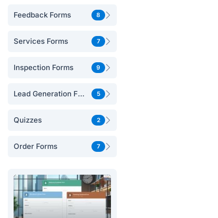
Feedback Forms
8
Services Forms
7
Inspection Forms
9
Lead Generation Forms
5
Quizzes
2
Order Forms
7