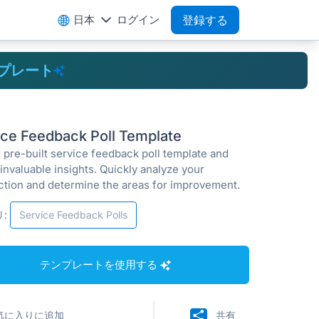
日本
ログイン
登録する
プレート
ice Feedback Poll Template
 pre-built service feedback poll template and
invaluable insights. Quickly analyze your
action and determine the areas for improvement.
:
Service Feedback Polls
テンプレートを使用する
気に入りに追加
共有