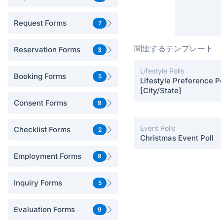
Request Forms
7
関連するテンプレート
Reservation Forms
3
Lifestyle Polls
Booking Forms
5
Lifestyle Preference Po
[City/State]
Consent Forms
9
Event Polls
Checklist Forms
2
Christmas Event Poll
Employment Forms
9
Inquiry Forms
5
Evaluation Forms
9