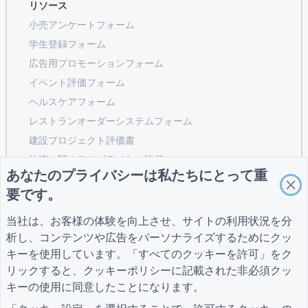
リソース
小売アンケートフォーム
学生登録フォーム
広告用プロモーションフォーム
イベント評価フォーム
ヘルスケアフォーム
レストランオーダーシステムフォーム
建設プロジェクト評価書
物流に関するサプライヤー評価フォーム
あなたのプライバシーは私たちにとって重
公共事業向けサービスリクエストフォーム
要です。
顧客エンゲージメントフォーム
当社は、お客様の体験を向上させ、サイトの利用状況を分
析し、コンテンツや広告をパーソナライズするためにクッ
キーを使用しています。「すべてのクッキーを許可」をク
ガイド
会社
条項
リックすると、
クッキーポリシー
に記載された非必須クッ
ヘルプセンター
私たちについて
条項
ブログ
お問い合わせ
プライバシーポリシ
キーの使用に同意したことになります。
TIGER FORM ガイド
ー