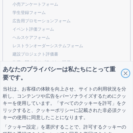
小売アンケートフォーム
学生登録フォーム
広告用プロモーションフォーム
イベント評価フォーム
ヘルスケアフォーム
レストランオーダーシステムフォーム
建設プロジェクト評価書
物流に関するサプライヤー評価フォーム
あなたのプライバシーは私たちにとって重
公共事業向けサービスリクエストフォーム
要です。
顧客エンゲージメントフォーム
当社は、お客様の体験を向上させ、サイトの利用状況を分
析し、コンテンツや広告をパーソナライズするためにクッ
キーを使用しています。「すべてのクッキーを許可」をク
ガイド
会社
条項
リックすると、
クッキーポリシー
に記載された非必須クッ
ヘルプセンター
私たちについて
条項
ブログ
お問い合わせ
プライバシーポリシ
キーの使用に同意したことになります。
TIGER FORM ガイド
ー
「クッキー設定」を選択することで、許可するクッキーの
クッキー設定