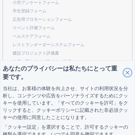
小売アンケートフォーム
学生登録フォーム
広告用プロモーションフォーム
イベント評価フォーム
ヘルスケアフォーム
レストランオーダーシステムフォーム
建設プロジェクト評価書
物流に関するサプライヤー評価フォーム
あなたのプライバシーは私たちにとって重
公共事業向けサービスリクエストフォーム
要です。
顧客エンゲージメントフォーム
当社は、お客様の体験を向上させ、サイトの利用状況を分
析し、コンテンツや広告をパーソナライズするためにクッ
キーを使用しています。「すべてのクッキーを許可」をク
ガイド
会社
条項
リックすると、
クッキーポリシー
に記載された非必須クッ
ヘルプセンター
私たちについて
条項
ブログ
お問い合わせ
プライバシーポリシ
キーの使用に同意したことになります。
TIGER FORM ガイド
ー
「クッキー設定」を選択することで、許可するクッキーの
クッキー設定
種類を選択できます。いつでも同意を撤回できます。
コミュニティに参加する