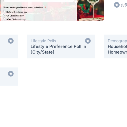
お
Lifestyle Polls
Demograph
Lifestyle Preference Poll in
Househol
[City/State]
Homeowne
[City/Sta