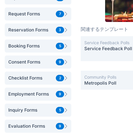
Request Forms
7
関連するテンプレート
Reservation Forms
3
Service Feedback Polls
Booking Forms
5
Service Feedback Poll
Consent Forms
9
Community Polls
Checklist Forms
2
Metropolis Poll
Employment Forms
9
Inquiry Forms
5
Evaluation Forms
9