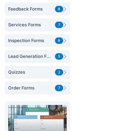
Feedback Forms
8
Services Forms
7
Inspection Forms
9
Lead Generation Forms
5
Quizzes
2
Order Forms
7