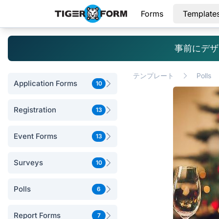
Forms
Template
事前にデザ
テンプレート
Polls
Application Forms
10
Registration
13
Event Forms
13
Surveys
10
Polls
6
Report Forms
7