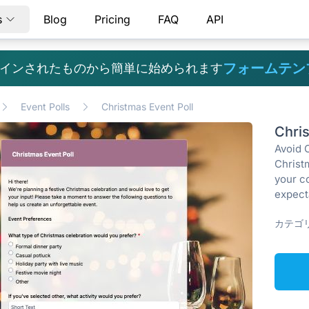
s
Blog
Pricing
FAQ
API
フォームテン
インされたものから簡単に始められます
Event Polls
Christmas Event Poll
Chri
Avoid C
Christm
your co
expect
カテゴリ