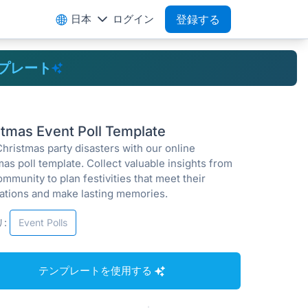
日本
ログイン
登録する
プレート
stmas Event Poll Template
hristmas party disasters with our online
as poll template. Collect valuable insights from
mmunity to plan festivities that meet their
ations and make lasting memories.
:
Event Polls
テンプレートを使用する