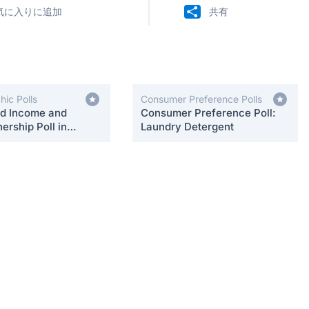
気に入りに追加
共有
ic Polls
Consumer Preference Polls
d Income and
Consumer Preference Poll:
rship Poll in
Laundry Detergent
te]